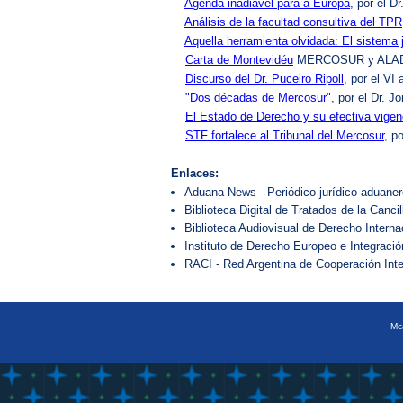
Agenda inadiável para a Europa
, por el D
Análisis de la facultad consultiva del TPR
Aquella herramienta olvidada: El sistema 
Carta de Montevidéu
MERCOSUR y ALADI: I
Discurso del Dr. Puceiro Ripoll
, por el VI
"Dos décadas de Mercosur"
, por el Dr. J
El Estado de Derecho y su efectiva vigen
STF fortalece al Tribunal del Mercosur
, p
Enlaces:
Aduana News - Periódico jurídico aduanero
Biblioteca Digital de Tratados de la Cancil
Biblioteca Audiovisual de Derecho Intern
Instituto de Derecho Europeo e Integraci
RACI - Red Argentina de Cooperación Int
Mca