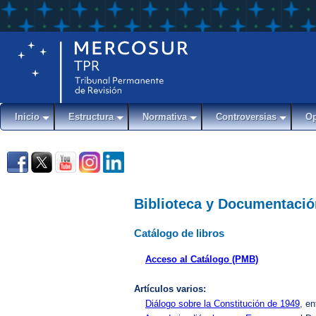
Inicio
Estructura
Normativa
Controversias
Op
Biblioteca y Documentació
Catálogo de libros
Acceso al Catálogo (PMB)
Artículos varios:
Diálogo sobre la Constitución de 1949
, en