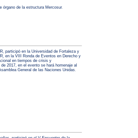
te órgano de la estructura Mercosur.
R, participó en la Universidad de Fortaleza y
OR, en la VIII Ronda de Eventos en Derecho y
cional en tiempos de crisis y
 de 2017, en el evento se hará homenaje al
a Asamblea General de las Naciones Unidas.
bañas, participó en el V Encuentro de la