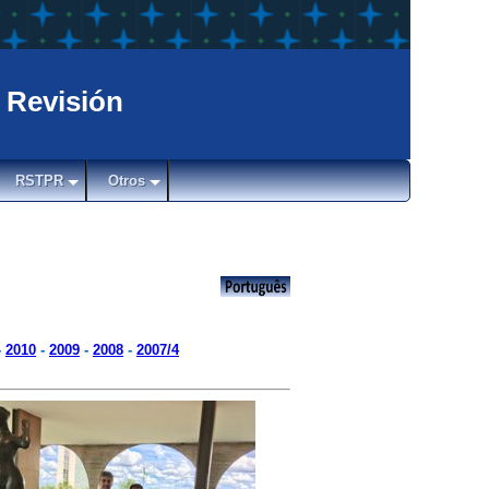
 Revisión
RSTPR
Otros
-
2010
-
2009
-
2008
-
2007/4