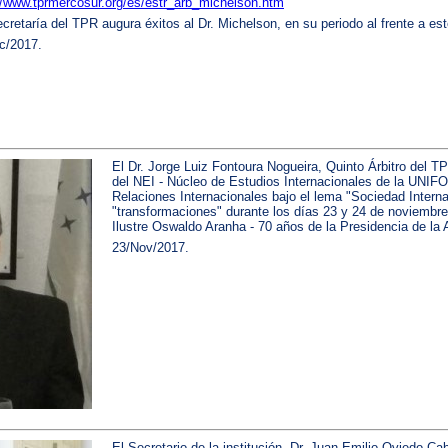
//www.tprmercosur.org/es/estr_arb_michelson.htm
cretaría del TPR augura éxitos al Dr. Michelson, en su periodo al frente a es
c/2017.
El Dr. Jorge Luiz Fontoura Nogueira, Quinto Árbitro del TP
del NEI - Núcleo de Estudios Internacionales de la UNIF
Relaciones Internacionales bajo el lema "Sociedad Interna
"transformaciones" durante los días 23 y 24 de noviembre
Ilustre Oswaldo Aranha - 70 años de la Presidencia de l
23/Nov/2017.
El Secretario de la institución, Dr. Juan Emilio Oviedo Ca