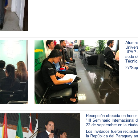
Alumno
Univers
UPAP —
sede de
Técnic
27/Sep
Recepción ofrecida en honor 
"III Seminario Internacional 
22 de septiembre en la ciuda
Los invitados fueron recibidos
la República del Paraguay ant