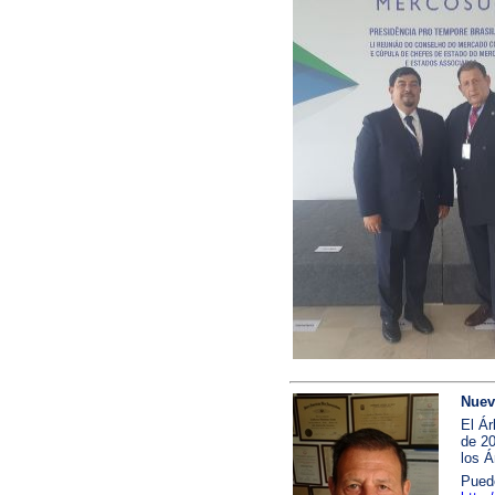
Nuev
El Ár
de 20
los Á
Puede