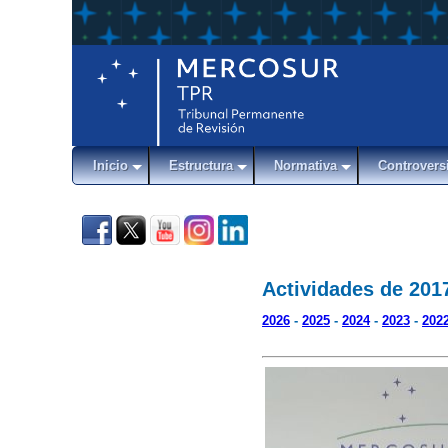
Inicio
Estructura
Normativa
Controvers
Actividades de 201
2026
-
2025
-
2024
-
2023
-
202