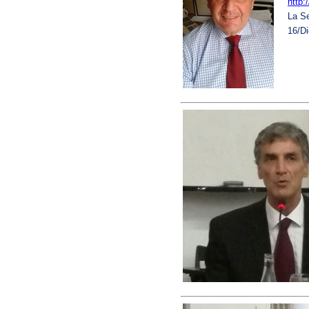
http:
La Se
16/Di