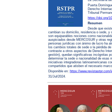
Puerta Domínguez
Derecho Internac
Tribunal Permane
https://doi.org/
Resumen
Desde que existe
cambian su domicilio, residencia o sede, y 
son equiparables nociones como nacionalida
auspiciados desde MERCOSUR y otras region
personas jurídicas con ánimo de lucro ha a
los cambios totales de sede o la pérdida de 
contraste a otros aspectos de Derecho Inte
gestión), quedan significativas incógnitas 
determinar la sede o nacionalidad de esas 
iniciativas integradoras latinoamericanas
compartidos que atisben el necesario marco
Disponible en:
https://www.revistastpr.com/i
31/Jul/2024.