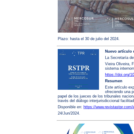
Plazo: hasta el 30 de julio del 2024.
Nuevo artículo 
La Secretaría de
Vieira Oliveira, 
sistema internor
https://doi.org/
Resumen
Este artículo exp
ofreciendo una p
papel de los jueces de los tribunales nacio
través del diálogo interjurisdiccional facilita
Disponible en:
https://www.revistastpr.com/i
24/Jun/2024.