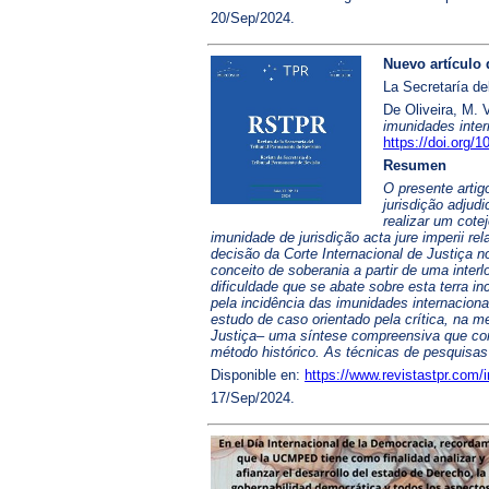
20/Sep/2024.
Nuevo artículo 
La Secretaría de
De Oliveira, M. 
imunidades inte
https://doi.org/
Resumen
O presente artig
jurisdição adjud
realizar um cote
imunidade de jurisdição acta jure imperii r
decisão da Corte Internacional de Justiça 
conceito de soberania a partir de uma interl
dificuldade que se abate sobre esta terra in
pela incidência das imunidades internacion
estudo de caso orientado pela crítica, na m
Justiça– uma síntese compreensiva que corr
método histórico. As técnicas de pesquisas 
Disponible en:
https://www.revistastpr.com/i
17/Sep/2024.