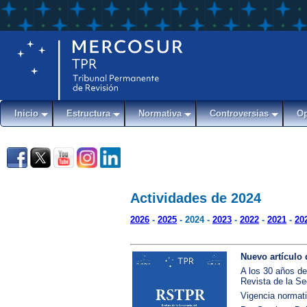
Inicio
Estructura
Normativa
Controversias
Op
Actividades de 2024
2026
-
2025
- 2024 -
2023
-
2022
-
2021
-
20
Nuevo artículo 
A los 30 años de
Revista de la Se
Vigencia normati