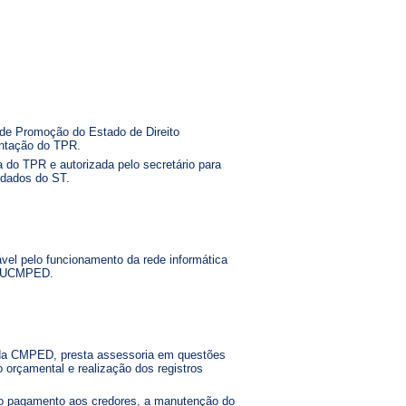
 de Promoção do Estado de Direito
entação do TPR.
 do TPR e autorizada pelo secretário para
 dados do ST.
vel pelo funcionamento da rede informática
 e UCMPED.
 da CMPED, presta assessoria em questões
orçamental e realização dos registros
m o pagamento aos credores, a manutenção do