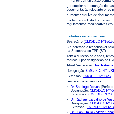
f. manter comunicação permane
g. compilar a informação de ba
documentação relevante e, se po
h. manter arquivo de documenta
i. informar os Estados Partes 
regulamentos modificativos e/
Estrutura organizacional
Secretário
(
CMC/DEC Nº15/15
O Secretário é responsável pel
da Secretaria do TPR (ST).
Tem a duração de 2 anos, renová
Mercosul por designação do CMC
Atual Secretária:
Dra. Natash
Designação:
CMC/DEC Nº10/23
Extensão:
CMC/DEC Nº05/25
Secretarios anteriores:
Dr. Santiago Deluca
(Período 
Designação:
CMC/DEC Nº40
Extensões:
CMC/DEC Nº23/
Dr. Raphael Carvalho de Vas
Designação:
CMC/DEC Nº30/
Extensão:
CMC/DEC Nº06/1
Dr. Juan Emilio Oviedo Caba