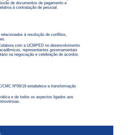
à emissão de documentos de pagamento e
elativa à contratação de pessoal.
relacionados à resolução de conflitos,
es.
. Colabora com a UCMPED no desenvolvimento
e acadêmicos, representantes governamentais
retário na negociação e celebração de acordos
C/CMC Nº09/19 estabelece a transformação
rática e de todos os aspectos ligados aos
trovérsias.
i