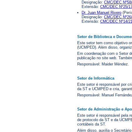
Designação:
CMC/DEC Nº58
Extensão:
CMC/DEC Nº25/1
Dr. Juan Manuel Rivero
(Perí
Designação:
CMC/DEC Nº26
Extensão:
CMC/DEC Nº14/2
Setor de Biblioteca e Docume
Este setor tem como objetivo o
(UCMPED). Além disso, organiza
Em coordenação com o Setor de 
publicação no site web. Também
Responsável: Maider Méndez.
Setor de Informática
Este setor é responsável por cr
da ST e UCMPED e cria, garant
Responsável: Manuel Fernánde
Setor de Administração e Apo
Este setor é responsável pela
de protocolo da ST e da UCMPED
contábeis da ST.
Além disso, auxilia o Secretár