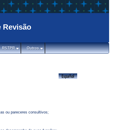
e Revisão
RSTPR
Outros
ias ou pareceres consultivos;