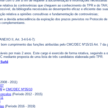
nte com o SM a fim de requerer a documentação e informações necessária
se relativa às controvérsias que cheguem ao conhecimento do TPR e do TAH,
ssível, da bibliografia necessária ao desempenho eficaz e eficiente das suas
ção relativa a opiniões consultivas e fundamentação de controvérsias;
com a devida antecedência da expiração dos prazos previstos no Protocolo d
ou complementares.
ANEXO II, Art. 3-4-5-6-7):
o bom cumprimento das funções atribuídas pelo CMC/DEC Nº15/15 Art. 7 da ges
veis ​​por mais 2 anos. Este cargo é exercido de forma rotativa, seguindo a
 mediante proposta de uma lista de três candidatos elaborada pelo TPR.
a Suñé
2008 - 2011)
/07
09
e
CMC/DEC Nº35/10
concelos
(Período 2012 - 2015)
11
4
ñas
(Período 2016 - 2019)