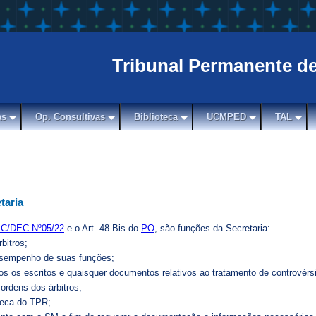
Tribunal Permanente d
as
Op. Consultivas
Biblioteca
UCMPED
TAL
taria
C/DEC Nº05/22
e o Art. 48 Bis do
PO
, são funções da Secretaria:
rbitros;
desempenho de suas funções;
os os escritos e quaisquer documentos relativos ao tratamento de controvérs
ordens dos árbitros;
oteca do TPR;