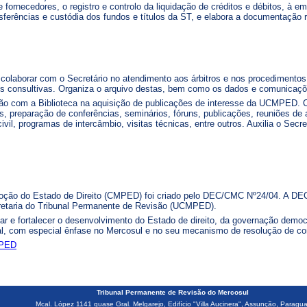
de fornecedores, o registro e controlo da liquidação de créditos e débitos, 
erências e custódia dos fundos e títulos da ST, e elabora a documentação r
é colaborar com o Secretário no atendimento aos árbitros e nos procedimentos 
es consultivas. Organiza o arquivo destas, bem como os dados e comunicaçõ
ão com a Biblioteca na aquisição de publicações de interesse da UCMPED
os, preparação de conferências, seminários, fóruns, publicações, reuniões d
ivil, programas de intercâmbio, visitas técnicas, entre outros. Auxilia o Sec
oção do Estado de Direito (CMPED) foi criado pelo DEC/CMC Nº24/04. A DE
taria do Tribunal Permanente de Revisão (UCMPED).
r e fortalecer o desenvolvimento do Estado de direito, da governação democ
al, com especial ênfase no Mercosul e no seu mecanismo de resolução de con
MPED
Tribunal Permanente de Revisão do Mercosul
Mcal. López 1141 quase Gral. Melgarejo, Edifício "Villa Aucinera", Assunção, Paragua