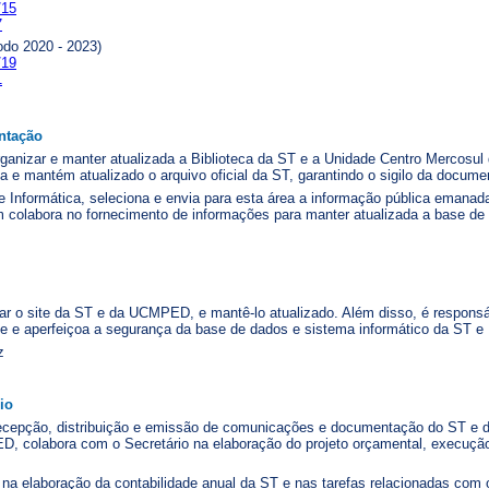
/15
7
odo 2020 - 2023)
/19
1
ntação
rganizar e manter atualizada a Biblioteca da ST e a Unidade Centro Mercosul
 e mantém atualizado o arquivo oficial da ST, garantindo o sigilo da docum
Informática, seleciona e envia para esta área a informação pública emanada
 colabora no fornecimento de informações para manter atualizada a base de
iar o site da ST e da UCMPED, e mantê-lo atualizado. Além disso, é responsá
e e aperfeiçoa a segurança da base de dados e sistema informático da ST
z
io
 recepção, distribuição e emissão de comunicações e documentação do ST e
, colabora com o Secretário na elaboração do projeto orçamental, execução 
io na elaboração da contabilidade anual da ST e nas tarefas relacionadas co