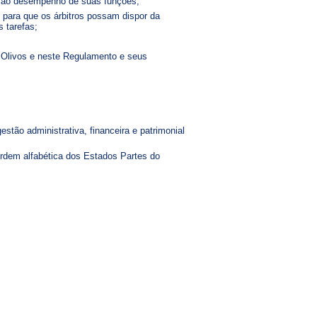
s ao desempenho de suas funções;
 para que os árbitros possam dispor da
 tarefas;
e Olivos e neste Regulamento e seus
tão administrativa, financeira e patrimonial
 ordem alfabética dos Estados Partes do