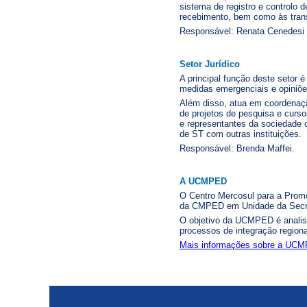
sistema de registro e controlo 
recebimento, bem como às transf
Responsável: Renata Cenedesi
Setor Jurídico
A principal função deste setor 
medidas emergenciais e opiniõ
Além disso, atua em coordenaç
de projetos de pesquisa e curs
e representantes da sociedade c
de ST com outras instituições.
Responsável: Brenda Maffei.
A UCMPED
O Centro Mercosul para a Prom
da CMPED em Unidade da Secre
O objetivo da UCMPED é analisa
processos de integração region
Mais informações sobre a UC