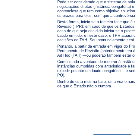
Pode ser considerado que o sistema de solu
negociações diretas (instância obrigatóri
contenciosa que tem como objetivo solucion
os prazos para eles, sem que a controvérsia
Desta forma, inicia-se a terceira fase que é
Revisão (TPR), em caso de que os Estados
caso de que seja decidido iniciar-se o proce
Laudo emitido, e neste caso, o TPR atuará 
decisões do TAH. Seu pronunciamento será —
Portanto, a partir da entrada em vigor do P
Permanente de Revisão (anteriormente era à 
Ad Hoc (TAH) —ou poderão também estar de
Comunicada a vontade de recorrer à instânci
instâncias cumpridas com anterioridade e f
expedir perante um laudo obrigatório —e se
PO).
Dentro de esta mesma fase, uma vez emanad
de que o Estado não o cumpra.