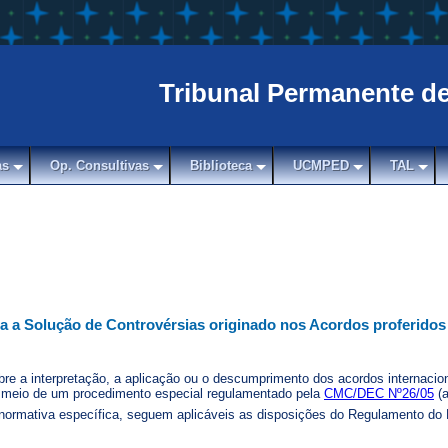
Tribunal Permanente d
as
Op. Consultivas
Biblioteca
UCMPED
TAL
a a Solução de Controvérsias originado nos Acordos proferidos
bre a interpretação, a aplicação ou o descumprimento dos acordos internaci
meio de um procedimento especial regulamentado pela
CMC/DEC Nº26/05
(a
normativa específica, seguem aplicáveis as disposições do Regulamento do P