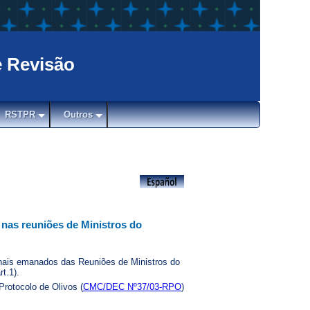
e Revisão
RSTPR
Outros
 nas reuniões de Ministros do
onais emanados das Reuniões de Ministros do
rt.1).
rotocolo de Olivos (
CMC/DEC Nº37/03-RPO
)