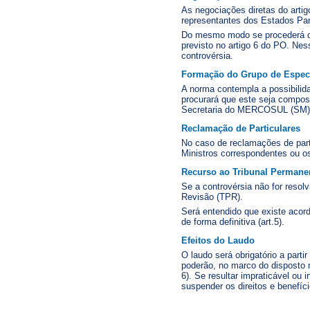
As negociações diretas do arti
representantes dos Estados Part
Do mesmo modo se procederá q
previsto no artigo 6 do PO. Nes
controvérsia.
Formação do Grupo de Especi
A norma contempla a possibilida
procurará que este seja compost
Secretaria do MERCOSUL (SM), o 
Reclamação de Particulares
No caso de reclamações de parti
Ministros correspondentes ou os 
Recurso ao Tribunal Permane
Se a controvérsia não for resol
Revisão (TPR).
Será entendido que existe acord
de forma definitiva (art.5).
Efeitos do Laudo
O laudo será obrigatório a parti
poderão, no marco do disposto 
6). Se resultar impraticável ou
suspender os direitos e benefíc