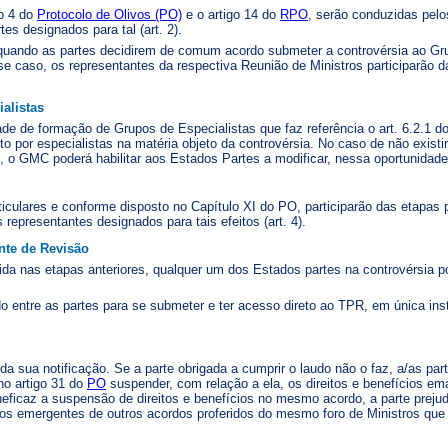
go 4 do
Protocolo de Olivos (PO)
e o artigo 14 do
RPO
, serão conduzidas pelo
es designados para tal (art. 2).
uando as partes decidirem de comum acordo submeter a controvérsia ao 
se caso, os representantes da respectiva Reunião de Ministros participarão d
alistas
de de formação de Grupos de Especialistas que faz referência o art. 6.2.1 d
o por especialistas na matéria objeto da controvérsia. No caso de não existir
GMC poderá habilitar aos Estados Partes a modificar, nessa oportunidade, a
culares e conforme disposto no Capítulo XI do PO, participarão das etapas p
representantes designados para tais efeitos (art. 4).
nte de Revisão
vida nas etapas anteriores, qualquer um dos Estados partes na controvérsia p
o entre as partes para se submeter e ter acesso direto ao TPR, em única inst
r da sua notificação. Se a parte obrigada a cumprir o laudo não o faz, a/as p
no artigo 31 do
PO
suspender, com relação a ela, os direitos e benefícios ema
 ineficaz a suspensão de direitos e benefícios no mesmo acordo, a parte pre
ios emergentes de outros acordos proferidos do mesmo foro de Ministros que su