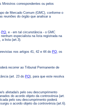
s Ministros correspondentes ou pelos
Grupo de Mercado Comum (GMC), conforme o
as reuniões do órgão que analisar a
o
PO
, e - em tal circunstância - o GMC
 nenhum especialista na lista registrada na
 lista (art.3).
revistas nos artigos 41, 42 e 44 do
PO
, os
oderá recorrer ao Tribunal Permanente de
ância (art. 23 do
PO
), para que este resolva
arte/s afetada/s pelo seu descumprimento
nados do acordo objeto da controvérsia (art.
judicada pelo seu descumprimento poderá
rgiu o acordo objeto da controvérsia (art.6).