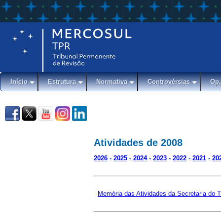
Início
Estrutura
Normativa
Controvérsias
Op.
Atividades de 2008
2026
-
2025
-
2024
-
2023
-
2022
-
2021
-
20
Memória das Atividades da Secretaria do 